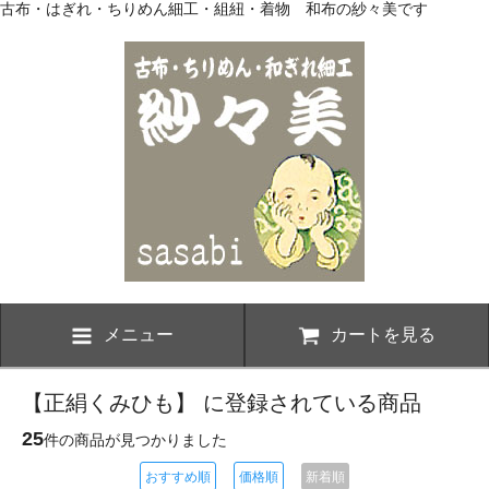
古布・はぎれ・ちりめん細工・組紐・着物 和布の紗々美です
メニュー
カートを見る
【正絹くみひも】 に登録されている商品
25
件の商品が見つかりました
おすすめ順
価格順
新着順