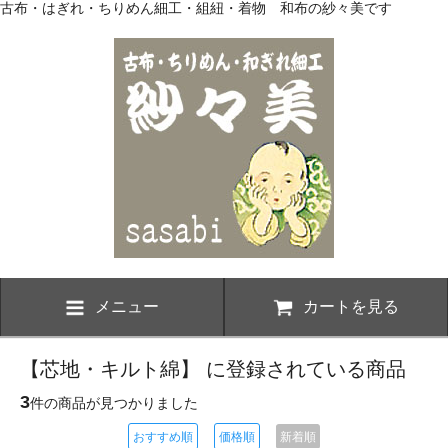
古布・はぎれ・ちりめん細工・組紐・着物 和布の紗々美です
メニュー
カートを見る
【芯地・キルト綿】 に登録されている商品
3
件の商品が見つかりました
おすすめ順
価格順
新着順