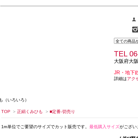
TEL 06
大阪府大阪
JR・地下
詳細は
アク
も（いろいろ）
TOP
>
正絹くみひも
>
■定番-切売り
1m単位でご要望のサイズでカット販売です。
最低購入サイズ
がござい