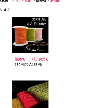
を変更 ]
-
おすすめ順
-
価格順
-
新着順
しています
組紐ち ヨリ紐 切売り
150円(税込165円)