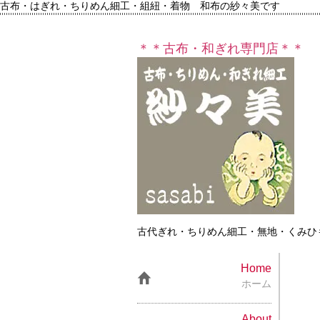
古布・はぎれ・ちりめん細工・組紐・着物 和布の紗々美です
＊＊古布・和ぎれ専門店＊＊
古代ぎれ・ちりめん細工・無地・くみひ
Home
ホーム
About