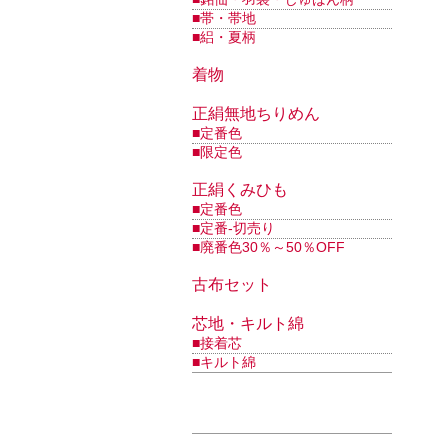
■帯・帯地
■絽・夏柄
着物
正絹無地ちりめん
■定番色
■限定色
正絹くみひも
■定番色
■定番-切売り
■廃番色30％～50％OFF
古布セット
芯地・キルト綿
■接着芯
■キルト綿