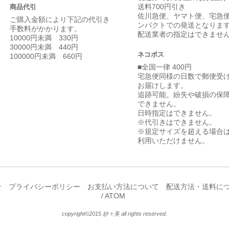
送料700円引き
商品代引
佐川急便、ヤマト便、宅急
ご購入金額により下記の代引き
ンパクトでの発送となりま
手数料がかかります。
配送業者の指定はできませ
10000円未満 330円
30000円未満 440円
ネコポス
100000円未満 660円
■全国一律 400円
宅急便同様の日数で郵便受
お届けします。
追跡可能。紛失や破損の保
できません。
日時指定はできません。
※代引きはできません。
※規定サイズを超える場合
利用いただけません。
せ
プライバシーポリシー
お支払い方法について
配送方法・送料に
/
ATOM
copyright©2015 紗々美 all rights reserved.