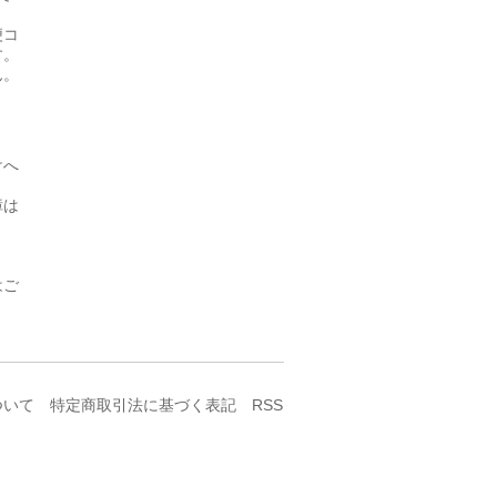
便コ
す。
ん。
けへ
障は
はご
ついて
特定商取引法に基づく表記
RSS