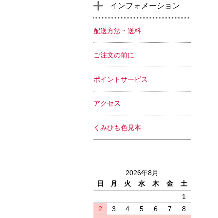
インフォメーション
配送方法・送料
ご注文の前に
ポイントサービス
アクセス
くみひも色見本
2026年8月
日
月
火
水
木
金
土
1
2
3
4
5
6
7
8