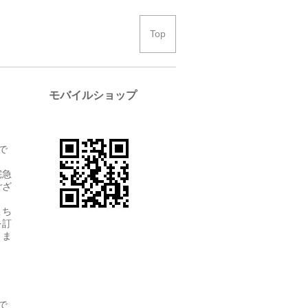
Top
モバイルショップ
で
宅急
ござ
こち
を訂
きま
で