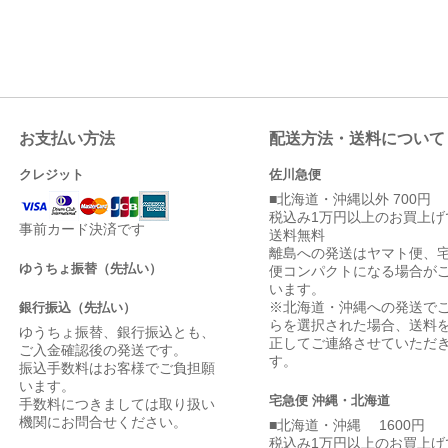
お支払い方法
配送方法・送料について
クレジット
佐川急便
■北海道・沖縄以外 700円
税込み1万円以上のお買上げ
事前カード決済です
送料無料
離島への発送はヤマト便、
ゆうちょ振替（先払い）
便コンパクトになる場合が
います。
※北海道・沖縄への発送で
銀行振込（先払い）
らを選択された場合、送料
ゆうちょ振替、銀行振込とも、
正してご連絡させていただ
ご入金確認後の発送です。
す。
振込手数料はお客様でご負担願
います。
宅急便 沖縄・北海道
手数料につきましては取り扱い
機関にお問合せください。
■北海道・沖縄 1600円
税込み1万円以上のお買上げ