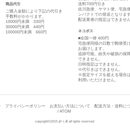
送料700円引き
商品代引
佐川急便、ヤマト便、宅急
ご購入金額により下記の代引き
ンパクトでの発送となりま
手数料がかかります。
配送業者の指定はできませ
10000円未満 330円
30000円未満 440円
ネコポス
100000円未満 660円
■全国一律 400円
宅急便同様の日数で郵便受
お届けします。
追跡可能。紛失や破損の保
できません。
日時指定はできません。
※代引きはできません。
※規定サイズを超える場合
利用いただけません。
せ
プライバシーポリシー
お支払い方法について
配送方法・送料に
/
ATOM
copyright©2015 紗々美 all rights reserved.