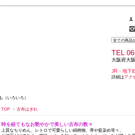
TEL 06
大阪府大阪
JR・地下
詳細は
アク
も（いろいろ）
TOP
>
古布はぎれ
時を経てもなお艶やかで美しい古布の数々
上質なちりめん、レトロで可愛らしい絹柄物、帯や藍染め等々。