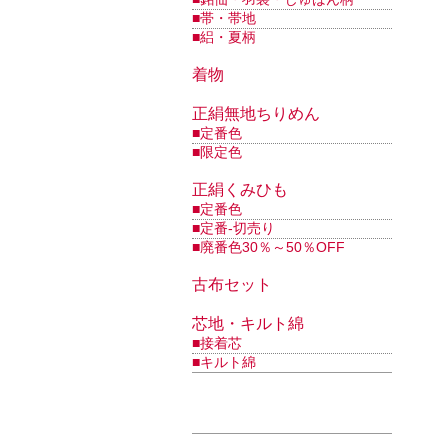
■帯・帯地
■絽・夏柄
着物
正絹無地ちりめん
■定番色
■限定色
正絹くみひも
■定番色
■定番-切売り
■廃番色30％～50％OFF
古布セット
芯地・キルト綿
■接着芯
■キルト綿