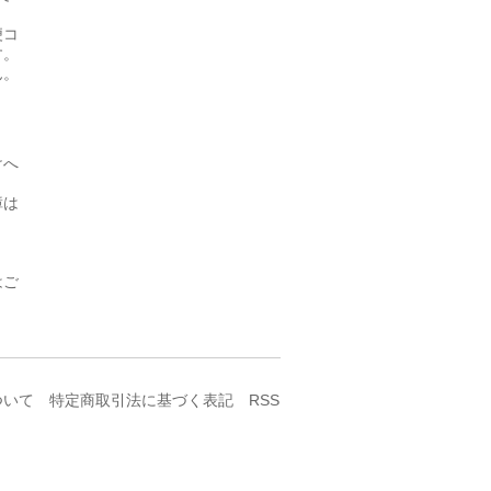
便コ
す。
ん。
けへ
障は
はご
ついて
特定商取引法に基づく表記
RSS