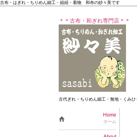
古布・はぎれ・ちりめん細工・組紐・着物 和布の紗々美です
＊＊古布・和ぎれ専門店＊＊
古代ぎれ・ちりめん細工・無地・くみひ
Home
ホーム
About