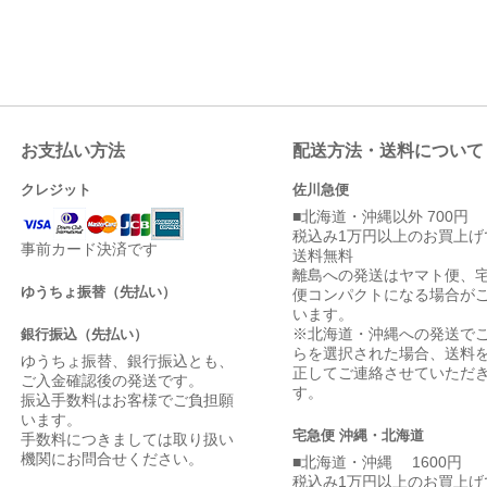
お支払い方法
配送方法・送料について
クレジット
佐川急便
■北海道・沖縄以外 700円
税込み1万円以上のお買上げ
事前カード決済です
送料無料
離島への発送はヤマト便、
ゆうちょ振替（先払い）
便コンパクトになる場合が
います。
※北海道・沖縄への発送で
銀行振込（先払い）
らを選択された場合、送料
ゆうちょ振替、銀行振込とも、
正してご連絡させていただ
ご入金確認後の発送です。
す。
振込手数料はお客様でご負担願
います。
宅急便 沖縄・北海道
手数料につきましては取り扱い
機関にお問合せください。
■北海道・沖縄 1600円
税込み1万円以上のお買上げ