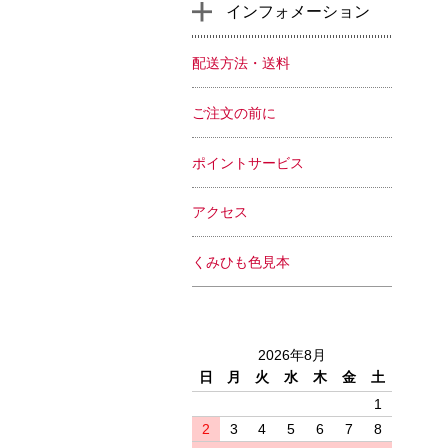
インフォメーション
配送方法・送料
ご注文の前に
ポイントサービス
アクセス
くみひも色見本
2026年8月
日
月
火
水
木
金
土
1
2
3
4
5
6
7
8