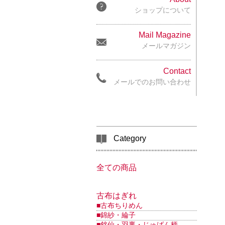
ショップについて
Mail Magazine
メールマガジン
Contact
メールでのお問い合わせ
Category
全ての商品
古布はぎれ
■古布ちりめん
■錦紗・綸子
■銘仙・羽裏・じゅばん柄