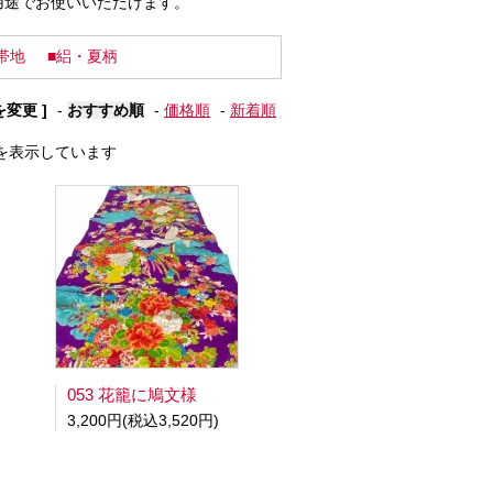
用途でお使いいただけます。
帯地
■絽・夏柄
を変更 ]
-
おすすめ順
-
価格順
-
新着順
 商品を表示しています
053 花籠に鳩文様
3,200円(税込3,520円)