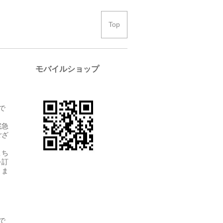
Top
モバイルショップ
で
宅急
ござ
こち
を訂
きま
で