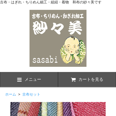
古布・はぎれ・ちりめん細工・組紐・着物 和布の紗々美です
メニュー
カートを見る
ホーム
>
古布セット