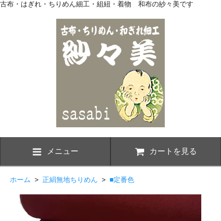
古布・はぎれ・ちりめん細工・組紐・着物 和布の紗々美です
メニュー
カートを見る
ホーム
>
正絹無地ちりめん
>
■定番色